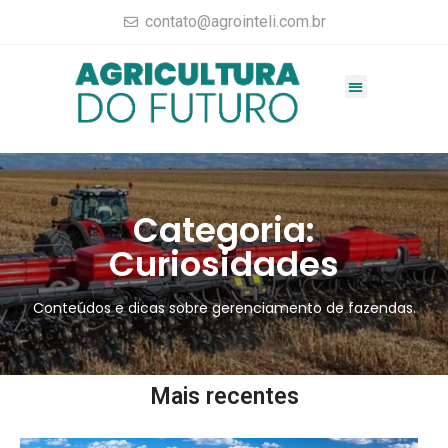
contato@agrointeli.com.br
Gestão Agrícola
Vendas no Agro
Consultoria Agrícola
Materiais completos
Categoria:
Curiosidades
Conteúdos e dicas sobre gerenciamento de fazendas.
Mais recentes