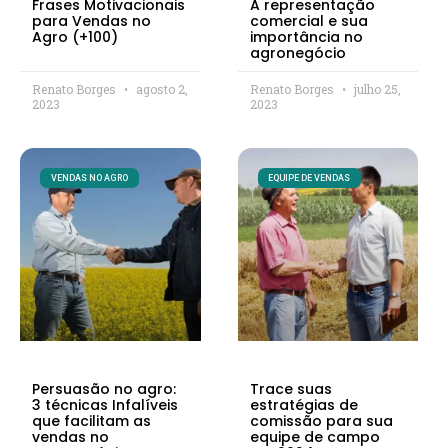
Frases Motivacionais
A representação
para Vendas no
comercial e sua
Agro (+100)
importância no
agronegócio
Renato Borges
agosto 2,
Renato Borges
julho 25,
2023
2023
VENDAS NO AGRO
EQUIPE DE VENDAS
Persuasão no agro:
Trace suas
3 técnicas Infalíveis
estratégias de
que facilitam as
comissão para sua
vendas no
equipe de campo