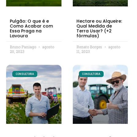
Pulgão: O que é e
Hectare ou Alqueire:
Como Acabar com
Qual Medida de
Essa Praga na
Terra Usar? (+2
Lavoura
fórmulas)
Bruno Paniago
agosto
Renato Borges
agosto
20, 2023
11, 2023
CONSULTORIA
CONSULTORIA