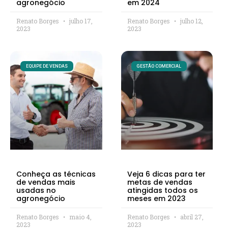
agronegócio
em 2024
Renato Borges
julho 17,
Renato Borges
julho 12,
2023
2023
EQUIPE DE VENDAS
GESTÃO COMERCIAL
Conheça as técnicas
Veja 6 dicas para ter
de vendas mais
metas de vendas
usadas no
atingidas todos os
agronegócio
meses em 2023
Renato Borges
maio 4,
Renato Borges
abril 27,
2023
2023