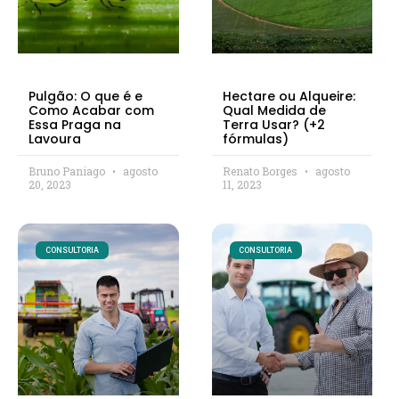
Pulgão: O que é e
Hectare ou Alqueire:
Como Acabar com
Qual Medida de
Essa Praga na
Terra Usar? (+2
Lavoura
fórmulas)
Bruno Paniago
agosto
Renato Borges
agosto
20, 2023
11, 2023
CONSULTORIA
CONSULTORIA