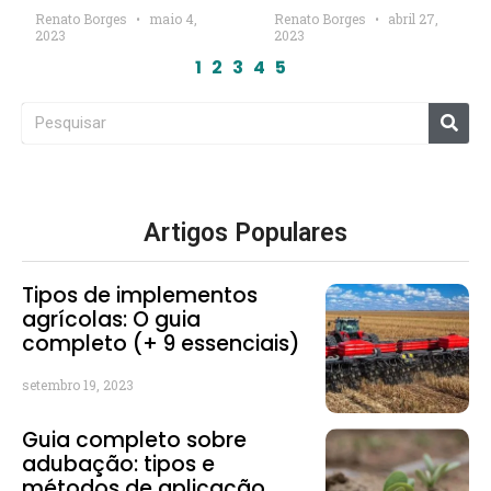
Renato Borges
maio 4,
Renato Borges
abril 27,
2023
2023
1
2
3
4
5
Artigos Populares
Tipos de implementos
agrícolas: O guia
completo (+ 9 essenciais)
setembro 19, 2023
Guia completo sobre
adubação: tipos e
métodos de aplicação