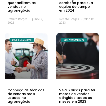
que facilitam as
comissão para sua
vendas no
equipe de campo
agronegócio
em 2024
Renato Borges
julho 17,
Renato Borges
julho 12,
2023
2023
EQUIPE DE VENDAS
GESTÃO COMERCIAL
Conheça as técnicas
Veja 6 dicas para ter
de vendas mais
metas de vendas
usadas no
atingidas todos os
agronegócio
meses em 2023