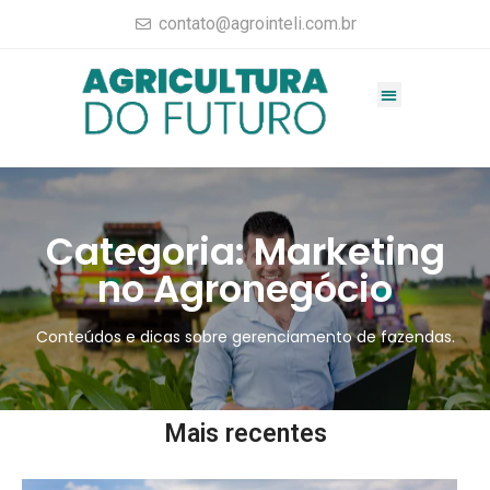
contato@agrointeli.com.br
Gestão Agrícola
Vendas no Agro
Consultoria Agrícola
Materiais completos
Categoria: Marketing
no Agronegócio
Conteúdos e dicas sobre gerenciamento de fazendas.
Mais recentes