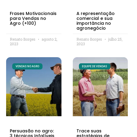
Frases Motivacionais
A representação
para Vendas no
comercial e sua
Agro (+100)
importância no
agronegócio
Renato Borges
agosto 2,
Renato Borges
julho 25,
2023
2023
VENDAS NO AGRO
EQUIPE DE VENDAS
Persuasão no agro:
Trace suas
3 técnicas Infalíveis
estratégias de