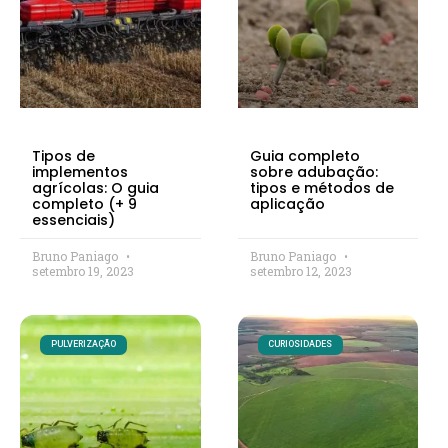
Tipos de
Guia completo
implementos
sobre adubação:
agrícolas: O guia
tipos e métodos de
completo (+ 9
aplicação
essenciais)
Bruno Paniago
Bruno Paniago
setembro 19, 2023
setembro 12, 2023
PULVERIZAÇÃO
CURIOSIDADES