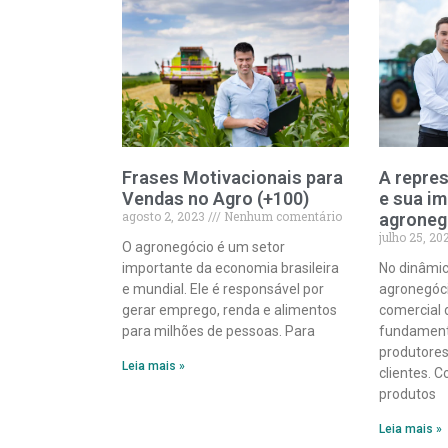
Frases Motivacionais para
A repre
Vendas no Agro (+100)
e sua i
agosto 2, 2023
Nenhum comentário
agroneg
julho 25, 2
O agronegócio é um setor
importante da economia brasileira
No dinâmi
e mundial. Ele é responsável por
agronegóci
gerar emprego, renda e alimentos
comercial
para milhões de pessoas. Para
fundament
produtores,
Leia mais »
clientes.
produtos
Leia mais »