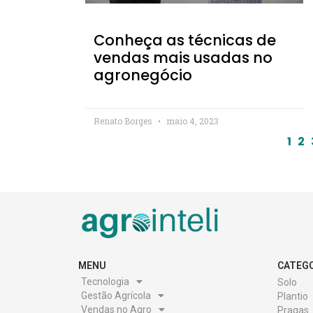
Conheça as técnicas de
vendas mais usadas no
agronegócio
Renato Borges
maio 4, 2023
1
2
MENU
CATEG
Tecnologia
Solo
Gestão Agrícola
Plantio
Vendas no Agro
Pragas