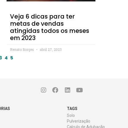
Veja 6 dicas para ter
metas de vendas
atingidas todos os meses
em 2023
Renato Borges
abril 27, 2023
3
4
5
ORIAS
TAGS
Solo
Pulverização
Calculo de Adubação