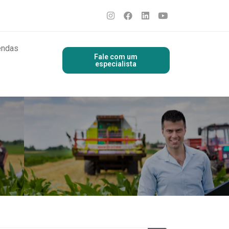
endas
Fale com um
especialista