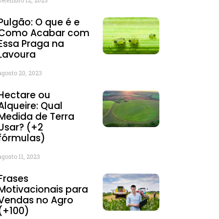
Pulgão: O que é e
Como Acabar com
Essa Praga na
Lavoura
agosto 20, 2023
Hectare ou
Alqueire: Qual
Medida de Terra
Usar? (+2
fórmulas)
agosto 11, 2023
Frases
Motivacionais para
Vendas no Agro
(+100)