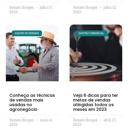
Renato Borges
julho 17,
Renato Borges
julho 12,
2023
2023
EQUIPE DE VENDAS
GESTÃO COMERCIAL
Conheça as técnicas
Veja 6 dicas para ter
de vendas mais
metas de vendas
usadas no
atingidas todos os
agronegócio
meses em 2023
Renato Borges
maio 4,
Renato Borges
abril 27,
2023
2023