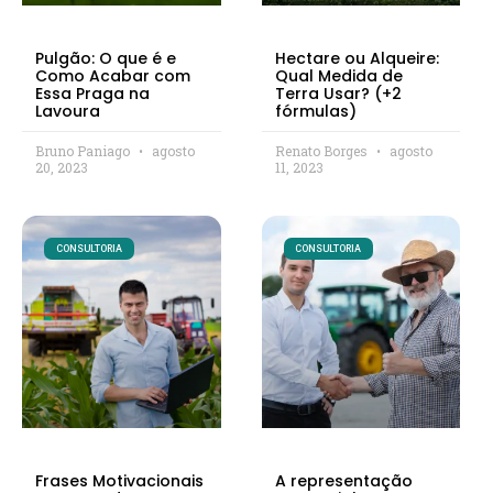
Pulgão: O que é e
Hectare ou Alqueire:
Como Acabar com
Qual Medida de
Essa Praga na
Terra Usar? (+2
Lavoura
fórmulas)
Bruno Paniago
agosto
Renato Borges
agosto
20, 2023
11, 2023
CONSULTORIA
CONSULTORIA
Frases Motivacionais
A representação