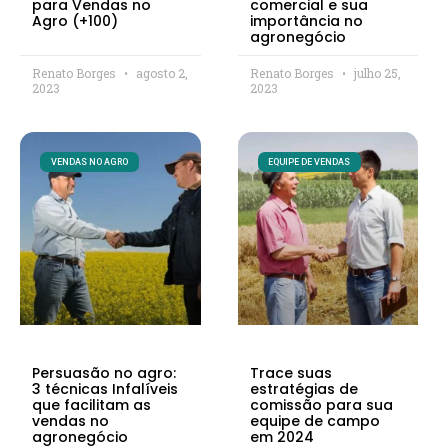
para Vendas no
comercial e sua
Agro (+100)
importância no
agronegócio
Renato Borges
agosto 2,
Renato Borges
julho 25,
2023
2023
VENDAS NO AGRO
EQUIPE DE VENDAS
Persuasão no agro:
Trace suas
3 técnicas Infalíveis
estratégias de
que facilitam as
comissão para sua
vendas no
equipe de campo
agronegócio
em 2024