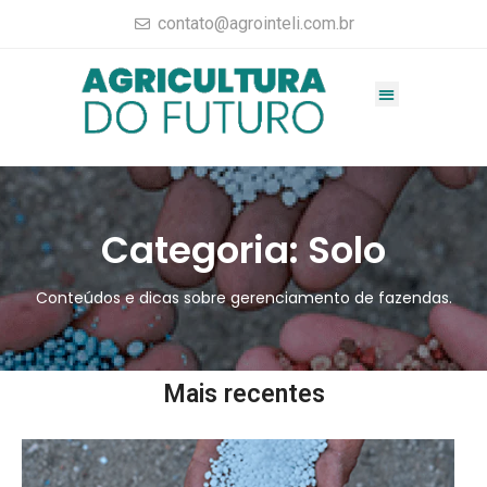
contato@agrointeli.com.br
Gestão Agrícola
Vendas no Agro
Consultoria Agrícola
Materiais completos
Categoria: Solo
Conteúdos e dicas sobre gerenciamento de fazendas.
Mais recentes