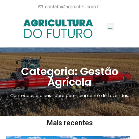
contato@agrointeli.com.br
Gestão Agrícola
Vendas no Agro
Consultoria Agrícola
Materiais completos
Categoria: Gestão
Agrícola
Conteúdos e dicas sobre gerenciamento de fazendas.
Mais recentes