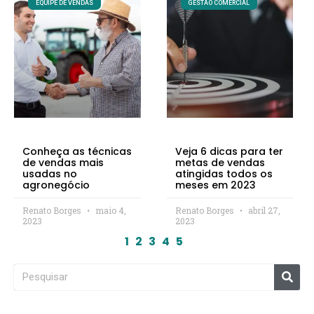
EQUIPE DE VENDAS
GESTÃO COMERCIAL
Conheça as técnicas
Veja 6 dicas para ter
de vendas mais
metas de vendas
usadas no
atingidas todos os
agronegócio
meses em 2023
Renato Borges
maio 4,
Renato Borges
abril 27,
2023
2023
1
2
3
4
5