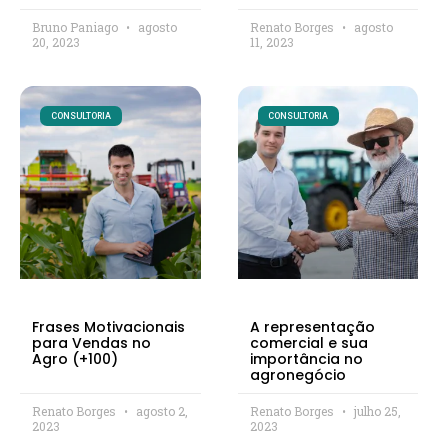
Bruno Paniago
agosto
Renato Borges
agosto
20, 2023
11, 2023
CONSULTORIA
CONSULTORIA
Frases Motivacionais
A representação
para Vendas no
comercial e sua
Agro (+100)
importância no
agronegócio
Renato Borges
agosto 2,
Renato Borges
julho 25,
2023
2023