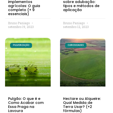
implementos
sobre adubação:
agrícolas: O guia
tipos e métodos de
completo (+ 9
aplicação
essenciais)
Bruno Paniago
Bruno Paniago
setembro 19, 2023
setembro 12, 2023
PULVERIZAÇÃO
CURIOSIDADES
Pulgão: O que é e
Hectare ou Alqueire:
Como Acabar com
Qual Medida de
Essa Praga na
Terra Usar? (+2
Lavoura
fórmulas)