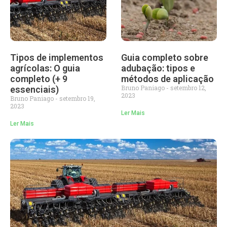
Tipos de implementos
Guia completo sobre
agrícolas: O guia
adubação: tipos e
completo (+ 9
métodos de aplicação
Bruno Paniago
setembro 12,
essenciais)
2023
Bruno Paniago
setembro 19,
2023
Ler Mais
Ler Mais