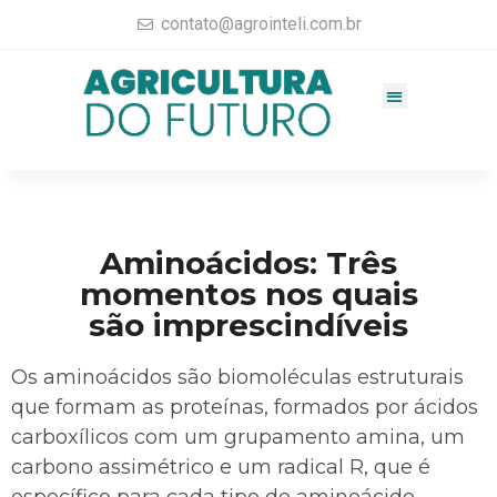
contato@agrointeli.com.br
Gestão Agrícola
Vendas no Agro
Consultoria Agrícola
Materiais completos
Aminoácidos: Três
momentos nos quais
são imprescindíveis
Os aminoácidos são biomoléculas estruturais
que formam as proteínas, formados por ácidos
carboxílicos com um grupamento amina, um
carbono assimétrico e um radical R, que é
específico para cada tipo de aminoácido