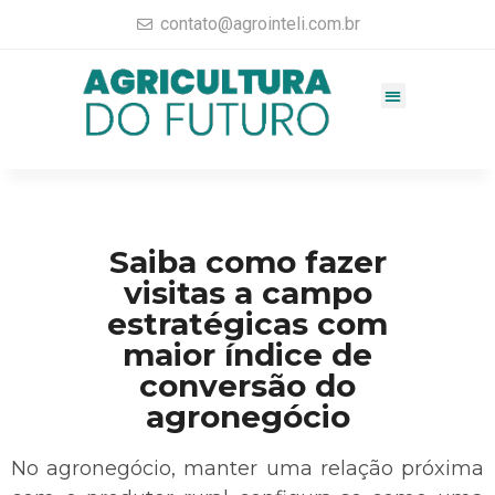
contato@agrointeli.com.br
Gestão Agrícola
Vendas no Agro
Consultoria Agrícola
Materiais completos
Saiba como fazer
visitas a campo
estratégicas com
maior índice de
conversão do
agronegócio
No agronegócio, manter uma relação próxima