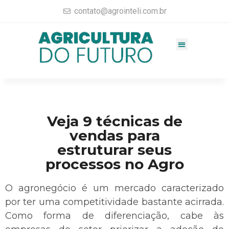
contato@agrointeli.com.br
Gestão Agrícola
Vendas no Agro
Consultoria Agrícola
Materiais completos
Veja 9 técnicas de
vendas para
estruturar seus
processos no Agro
O agronegócio é um mercado caracterizado
por ter uma competitividade bastante acirrada.
Como forma de diferenciação, cabe às