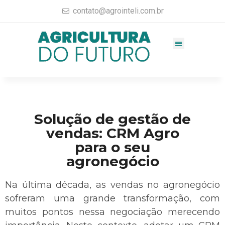
contato@agrointeli.com.br
Gestão Agrícola
Vendas no Agro
Consultoria Agrícola
Materiais completos
Solução de gestão de
vendas: CRM Agro
para o seu
agronegócio
Na última década, as vendas no agronegócio
sofreram uma grande transformação, com
muitos pontos nessa negociação merecendo