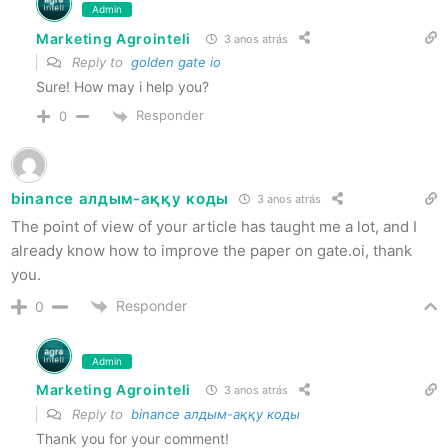
Admin
Marketing Agrointeli
3 anos atrás
Reply to
golden gate io
Sure! How may i help you?
Responder
0
binance алдым-аққу коды
3 anos atrás
The point of view of your article has taught me a lot, and I
already know how to improve the paper on gate.oi, thank
you.
Responder
0
Admin
Marketing Agrointeli
3 anos atrás
Reply to
binance алдым-аққу коды
Thank you for your comment!