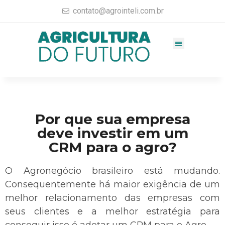
contato@agrointeli.com.br
Gestão Agrícola
Vendas no Agro
Consultoria Agrícola
Materiais completos
Por que sua empresa
deve investir em um
CRM para o agro?
O Agronegócio brasileiro está mudando.
Consequentemente há maior exigência de um
melhor relacionamento das empresas com
seus clientes e a melhor estratégia para
conseguir isso é adotar um CRM para o Agro.