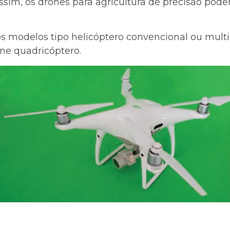
assim, os drones para agricultura de precisão podem
 dos modelos tipo helicóptero convencional ou mul
one quadricóptero.