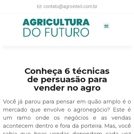
contato@agrointeli.com.br
Gestão Agrícola
Vendas no Agro
Consultoria Agrícola
Materiais completos
Conheça 6 técnicas
de persuasão para
vender no agro
Você já parou para pensar em quão amplo é o
mercado que envolve o agronegócio? Este é
um ramo onde os negócios e as vendas
acontecem dentro e fora da porteira. Mas, você
sabia que boas vendas dependem cada vez