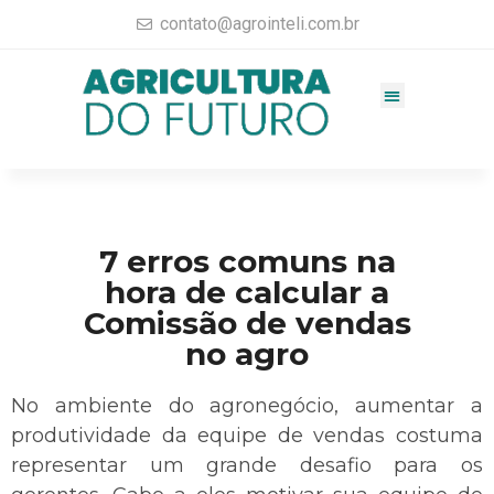
contato@agrointeli.com.br
Gestão Agrícola
Vendas no Agro
Consultoria Agrícola
Materiais completos
7 erros comuns na
hora de calcular a
Comissão de vendas
no agro
No ambiente do agronegócio, aumentar a
produtividade da equipe de vendas costuma
representar um grande desafio para os